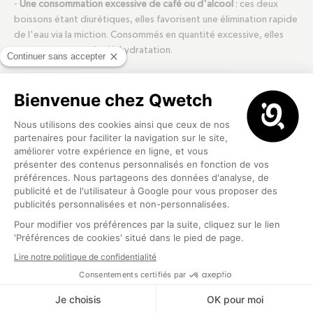
-
Une consommation excessive de café ou d'alcool
: ces deux
boissons étant diurétiques, elles favorisent une élimination rapide
de l'eau via la miction. Consommés en quantité excessive, elles
peuvent aggraver la déshydratation.
-
Une pratique sportive intensive
: lorsque l'on fait beaucoup de
sport, on perd de l'eau et des oligo-éléments via la transpiration
et la respiration. C'est pourquoi il faut avoir le réflexe de boire
davantage et de consommer des aliments à haute teneur en eau.
- Un apport hydrique trop faible : vous pensez boire assez ? Ce
n'est peut-être pas le cas ! Il est essentiel d'avoir un apport en
eau compris entre 1,5 et 2 litres par jour. N'attendez pas la
sensation de soif, il est important de boire tout au long de la
journée.
Les astuces pour bien s'hydrater
Si vous vous sentez déshydraté ou que vous n'appréciez pas le
goût de l'eau, optez pour une tisane ou de l'
eau aromatisée
maison
! Plantes, fruits, légumes : de nombreuses recettes
savoureuses sont possibles pour agrémenter son eau.