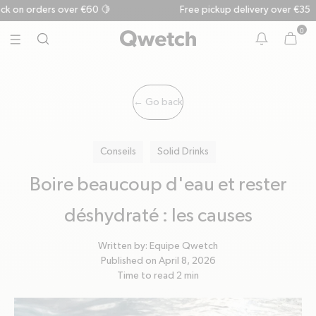
k on orders over €60 🍋
Free pickup delivery over €35
0
search
TODO
cart
Cart
menu
bell
← Go back
Conseils
Solid Drinks
Boire beaucoup d'eau et rester
déshydraté : les causes
Written by:
Equipe Qwetch
Published on
April 8, 2026
Time to read
2
min