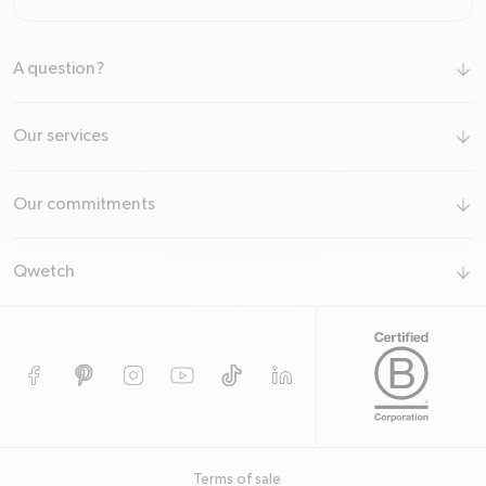
A question?
arrow-down
Our services
arrow-down
Our commitments
arrow-down
Qwetch
arrow-down
Facebook
Pinterest
Instagram
YouTube
TikTok
TODO
Terms of sale