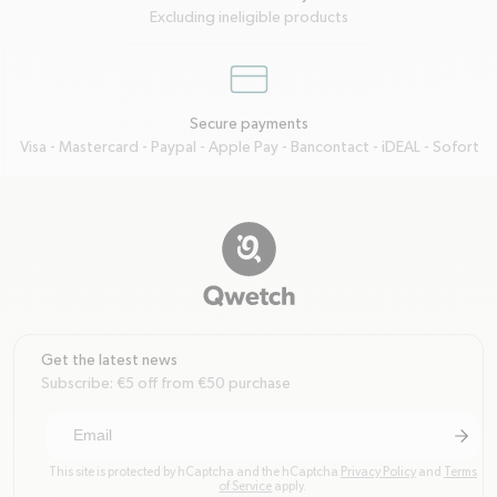
Excluding ineligible products
credit-card
Secure payments
Visa - Mastercard - Paypal - Apple Pay - Bancontact - iDEAL - Sofort
Get the latest news
Subscribe: €5 off from €50 purchase
arrow-r
Subscri
This site is protected by hCaptcha and the hCaptcha
Privacy Policy
and
Terms
of Service
apply.