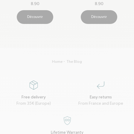
8.90
8.90
Découvrir
Découvrir
Home
The Blog
package
corner-down-left
Free delivery
Easy returns
From 35€ (Europe)
From France and Europe
garantie-a-vie
Lifetime Warranty