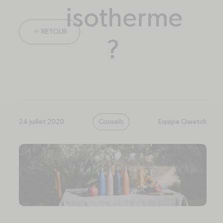
isotherme
ARROW-LEFT
RETOUR
?
24 juillet 2020
Conseils
Equipe Qwetch