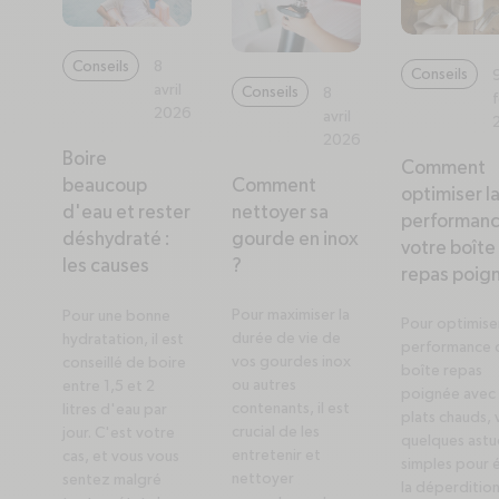
Conseils
8
Conseils
avril
Conseils
8
2026
avril
2026
Boire
Comment
Comment
beaucoup
optimiser l
nettoyer sa
d'eau et rester
performanc
gourde en inox
déshydraté :
votre boîte
?
les causes
repas poig
Pour maximiser la
Pour une bonne
Pour optimiser
durée de vie de
hydratation, il est
performance d
vos gourdes inox
conseillé de boire
boîte repas
ou autres
entre 1,5 et 2
poignée avec 
contenants, il est
litres d'eau par
plats chauds, 
crucial de les
jour. C'est votre
quelques astu
entretenir et
cas, et vous vous
simples pour é
nettoyer
sentez malgré
la déperditio