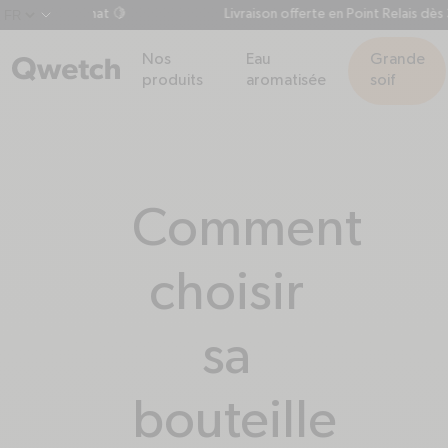
s 60€ d'achat 🍋
Livraison offerte en Point Relais dès 35€
chevron-down
Nos
Eau
Grande
produits
aromatisée
soif
Comment
choisir
sa
bouteille