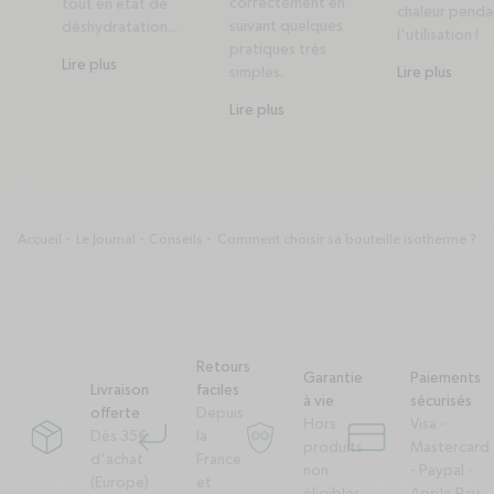
correctement en
tout en état de
chaleur penda
suivant quelques
déshydratation...
l'utilisation !
pratiques très
Lire plus
simples.
Lire plus
Lire plus
Accueil
Le Journal
Conseils
Comment choisir sa bouteille isotherme ?
Retours
Garantie
Paiements
Livraison
faciles
à vie
sécurisés
offerte
Depuis
Hors
Visa -
Dès 35€
la
package
corner-down-left
garantie-a-vie
credit-card
produits
Mastercard
d'achat
France
non
- Paypal -
(Europe)
et