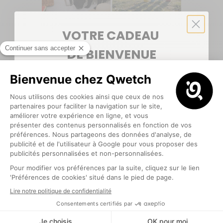
VOTRE CADEAU
DE BIENVENUE
Une bouteille
5€ offerts
pour votre première commande
💙
alliant efficacité
et écologie,
c’est possible !
Optionnel
En plus d’être conseillée par les
professionnels de la santé en matière de
qualité, la gourde isotherme est une
alternative écologique non négligeable pour
J'EN PROFITE !