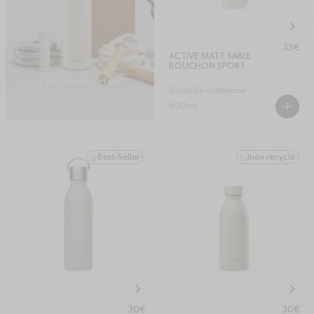
chevr
Prix ha
35€
ACTIVE MATT SABLE
BOUCHON SPORT
La Bouteille Active
Bouteille isotherme
600ml
PLUS
Best-Seller
Inox recyclé
award
refresh-ccw
chevron-right
chevr
Prix habituel
Prix hab
30€
30€