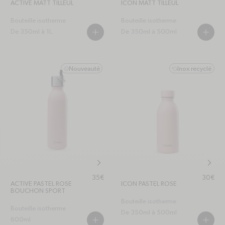
ACTIVE MATT TILLEUL
ICON MATT TILLEUL
Bouteille isotherme
Bouteille isotherme
De 350ml à 1L.
De 350ml à 500ml
PLUS
PLUS
Nouveauté
Inox recyclé
smile
refresh-ccw
chevron-right
chevr
Prix habituel
Prix hab
35€
30€
ACTIVE PASTEL ROSE
ICON PASTEL ROSE
BOUCHON SPORT
Bouteille isotherme
Bouteille isotherme
De 350ml à 500ml
600ml
PLUS
PLUS