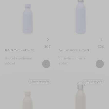
chevron-right
chevr
Prix habituel
Prix hab
30€
30€
ICON MATT GLYCINE
ACTIVE MATT GLYCINE
Bouteille isotherme
Bouteille isotherme
500ml
600ml
PLUS
PLUS
Inox recyclé
Inox recyclé
refresh-ccw
refresh-ccw