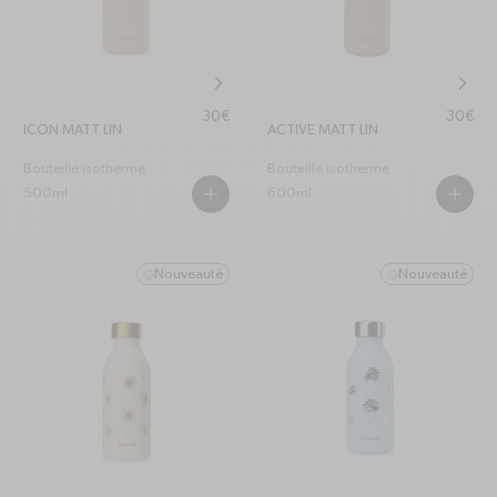
chevron-right
chevr
Prix habituel
Prix hab
30€
30€
ICON MATT LIN
ACTIVE MATT LIN
Bouteille isotherme
Bouteille isotherme
500ml
600ml
PLUS
PLUS
Nouveauté
Nouveauté
smile
smile