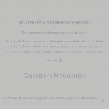
BOUTEILLES & GOURDES ISOTHERMES
Des gourdes isothermes saines et durables
Nos bouteilles et gourdes isothermes gardent le chaud 12h et le
froid 24h. Elles sont en acier inoxydable, matériau sain pouvant
entrer en contact avec l’alimentation et les boissons chaudes ou
froides sans crainte pour l’organisme, contrairement au plastique ou
Voir plus
arrow-down
à l’aluminium.
Pourquoi opter pour une gourde en inox ?
Questions Fréquentes
Choisir une gourde réutilisable en inox, c’est opter pour un
contenant réutilisable. Vous évitez ainsi la consommation de
bouteilles en plastique et contribuez à la réduction des déchets à
usage unique. Aussi, l'acier inoxydable est un matériau robuste qui
Combien de temps une gourde isotherme garde-t-elle le froid
résiste aux chocs et aux rayures. Une gourde en inox peut donc
ar
?
durer de très nombreuses années, voire toute une vie, si elle est