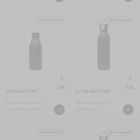
Inox recyclé
Inox recyclé
refresh-ccw
refresh-ccw
chevron-right
chevr
Prix habituel
Prix hab
30€
30€
ICON MATT KAKI
ACTIVE MATT KAKI
Bouteille isotherme
Bouteille isotherme
De 350ml à 500ml
De 350ml à 1L.
PLUS
PLUS
Inox recyclé
Inox recyclé
refresh-ccw
refresh-ccw