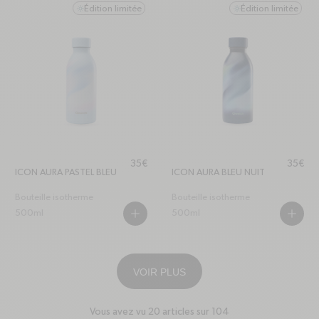
Édition limitée
Édition limitée
sun
sun
Prix habituel
Prix ha
35€
35€
ICON AURA PASTEL BLEU
ICON AURA BLEU NUIT
Bouteille isotherme
Bouteille isotherme
500ml
500ml
PLUS
PLUS
VOIR PLUS
Vous avez vu 20 articles sur 104