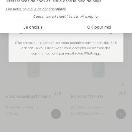
Bouteille isotherme
Bouteille isotherme
500ml
500ml
PLUS
PLUS
J'EN PROFITE !
Nouveauté
Inox recyclé
smile
refresh-ccw
Offre valable uniquement sur votre première commande, dès 50€
d'achat. En vous inscrivant, vous acceptez de recevoir des
communications par email et/ou WhatsApp.
chevr
Prix habituel
Prix hab
35€
30€
ICON MOANI MATT SABLE
ICON PASTEL BLEU
Bouteille isotherme
Bouteille isotherme
500ml
De 350ml à 500ml
PLUS
PLUS