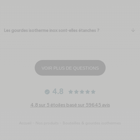
ar
Les gourdes isotherme inox sont-elles étanches ?
VOIR PLUS DE QUESTIONS
4.8
4.8 sur 5 étoiles basé sur 59645 avis
Accueil
Nos produits
Bouteilles & gourdes isothermes