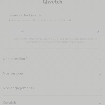
La newsletter Qwetch
Abonnez-vous : 5€ offerts dès 50€ d'achat
arrow-r
S'inscr
Ce site est protégé par hCaptcha, et la
Politique de confidentialité
et les
Conditions de service
de hCaptcha s’appliquent.
Une question ?
arrow-down
Nos services
arrow-down
Nos engagements
arrow-down
Qwetch
arrow-down