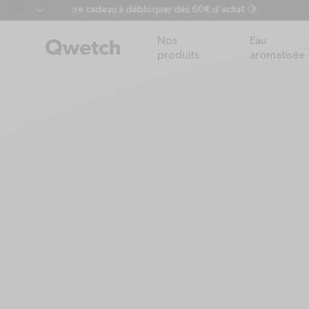
Votre cadeau à débloquer dès 60€ d'achat 🍋
chevron-down
Nos
Eau
produits
aromatisée