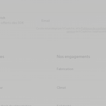
etch
 offerts dès 50€
Ce site est protégé par hCaptcha, et la
Politique de confiden
service
de hCaptcha s’appliquent
ces
Nos engagements
arrow-down
Fabrication
our
Climat