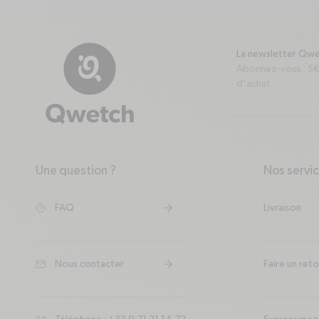
La newsletter Qw
Abonnez-vous : 5€
d'achat
Une question ?
Nos servi
arrow-down
arrow-down
FAQ
Livraison
help-circle
arrow-right
Nous contacter
Faire un ret
mail
arrow-right