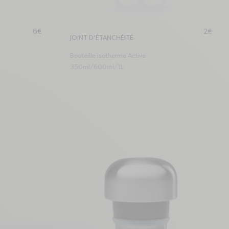
Prix habituel
Prix hab
6€
2€
JOINT D'ÉTANCHÉITÉ
Bouteille isotherme Active
350ml/600ml/1L