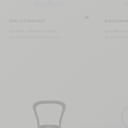
Prix habituel
2€
JOINT D'ÉTANCHÉITÉ
BOUCHON I
Bouteille isotherme Originals
Bouteille isot
De 260ml/500ml à 750ml/1L
De 260ml/50