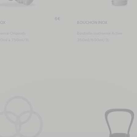
Prix habituel
6€
NOX
BOUCHON INOX
herme Originals
Bouteille isotherme Active
0ml à 750ml/1L
350ml/600ml/1L