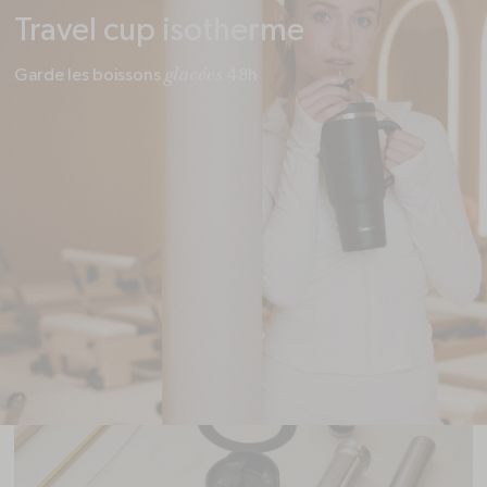
Travel cup isotherme
glacées
Garde les boissons
48h
Changez votre façon de boire !
Découvrez Solid Drinks, l'eau aromatisée vitaminée.
Les pastilles Solid Drinks sont faites pour faciliter l'hydratation
quotidienne en vous apportant plaisir et bien-être.
DÉCOUVRIR NOS SAVEURS