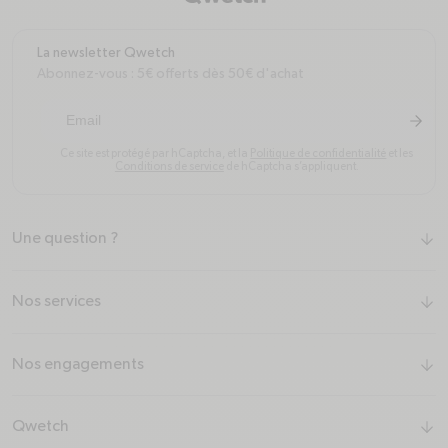
La newsletter Qwetch
Abonnez-vous : 5€ offerts dès 50€ d'achat
arrow-r
S'inscr
Ce site est protégé par hCaptcha, et la
Politique de confidentialité
et les
Conditions de service
de hCaptcha s’appliquent.
Une question ?
arrow-down
Nos services
arrow-down
Nos engagements
arrow-down
Qwetch
arrow-down