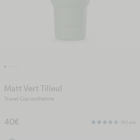
Matt Vert Tilleul
Travel Cup isotherme
Prix habituel
40€
162 avis