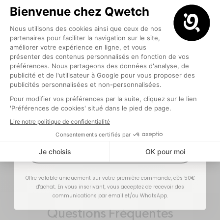
5€ offerts
pour votre première commande
💙
Ton style ta Qwetch
Optionnel
Et si vous rendiez votre Qwetch unique ? Avec nos stickers,
customisez et réinventez votre Qwetch pour qu’elle soit comme
vous : unique.
J'EN PROFITE !
CUSTOMISER SON PRODUIT
Offre valable uniquement sur votre première commande, dès 50€
d'achat. En vous inscrivant, vous acceptez de recevoir des
communications par email et/ou WhatsApp.
Questions Fréquentes