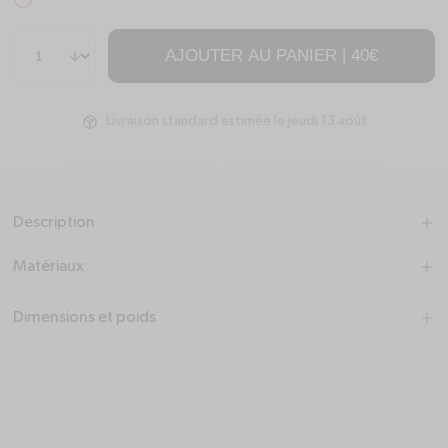
alert-circle
Quantité
AJOUTER AU PANIER |
40€
Livraison standard estimée le jeudi 13 août
package
Description
plus
minus
Matériaux
plus
minus
Dimensions et poids
plus
minus