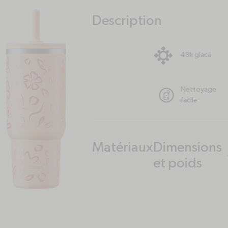
Description
plus
minus
48h glacé
Nettoyage
facile
Matériaux
Dimensions
plus
minus
plus
minus
et poids