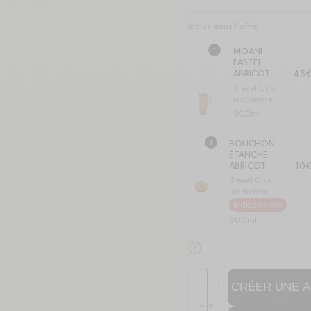
Inclus dans l'offre
1
MOANI
PASTEL
Prix
ABRICOT
45€
Travel Cup
isotherme
900ml
1
BOUCHON
ÉTANCHE
Prix
ABRICOT
10€
Travel Cup
isotherme
Indisponible
900ml
alert-circle
Quantité
CRÉER UNE A
Réduire la quantité de Trav
Augmenter la quantité de