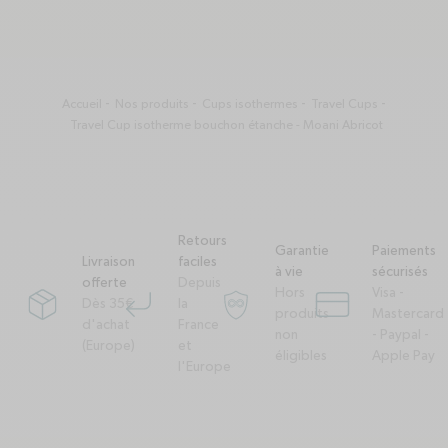
900ml
90
900ml
Accueil
Nos produits
Cups isothermes
Travel Cups
Travel Cup isotherme bouchon étanche - Moani Abricot
Retours
Garantie
Paiements
Livraison
faciles
à vie
sécurisés
offerte
Depuis
Hors
Visa -
Dès 35€
la
package
corner-down-left
garantie-a-vie
credit-card
produits
Mastercard
d'achat
France
non
- Paypal -
(Europe)
et
éligibles
Apple Pay
l'Europe