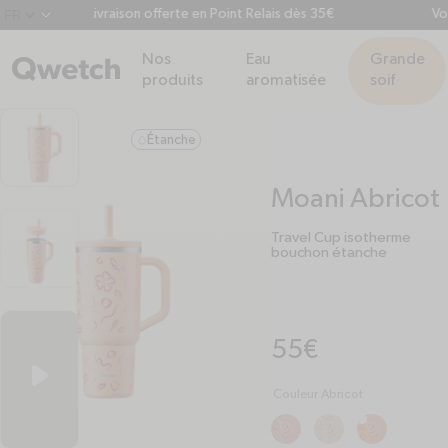
Livraison offerte en Point Relais dès 35€
Votre 
chevron-down
Nos
Eau
Grande
produits
aromatisée
soif
Étanche
droplet
Moani Abricot
Travel Cup isotherme
bouchon étanche
Prix habituel
55€
Couleur Abricot