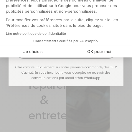
Optionnel
Des
pièces
J'EN PROFITE !
détachées
pour
Offre valable uniquement sur votre première commande, dès 50€
d'achat. En vous inscrivant, vous acceptez de recevoir des
communications par email et/ou WhatsApp.
réparer
&
entretenir