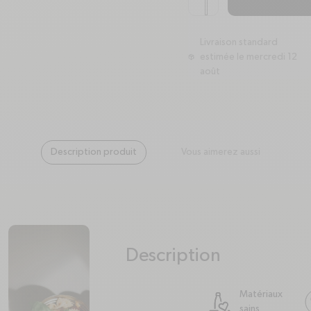
Livraison standard
estimée le mercredi 12
package
août
Description produit
Vous aimerez aussi
Description
plus
minus
Matériaux
sains