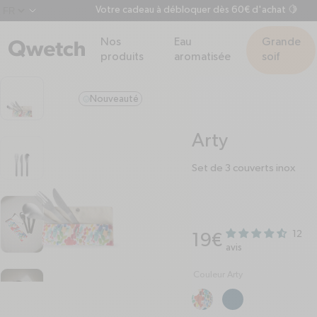
 35€
Votre cadeau à débloquer dès 60€ d'achat 🍋
chevron-down
Nos
Eau
Grande
produits
aromatisée
soif
Nouveauté
smile
Arty
Set de 3 couverts inox
12
Prix habituel
19€
avis
Couleur Arty