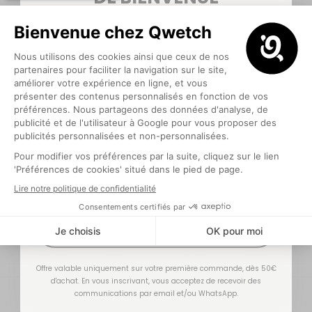
5€ offerts
pour votre première commande
💙
L'avis de nos clients
Nicole Chatelas
N
16/03/2026
Toujours beau et pratique
La boîte traiteur est un peu lourde pour un...
Optionnel
Lire plus
Justine
J
31/10/2025
J'EN PROFITE !
Super
Traduire l'avis en français
Offre valable uniquement sur votre première commande, dès 50€
d'achat. En vous inscrivant, vous acceptez de recevoir des
communications par email et/ou WhatsApp.
Sonia LE CORRE
S