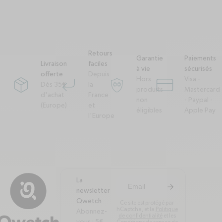
Retours
Garantie
Paiements
Livraison
faciles
à vie
sécurisés
offerte
Depuis
Hors
Visa -
Dès 35€
la
package
corner-down-left
garantie-a-vie
credit-card
produits
Mastercard
d'achat
France
non
- Paypal -
(Europe)
et
éligibles
Apple Pay
l'Europe
La
arrow-right
S'inscrire à la newsl
newsletter
Qwetch
Ce site est protégé par
hCaptcha, et la
Politique
Abonnez-
de confidentialité
et les