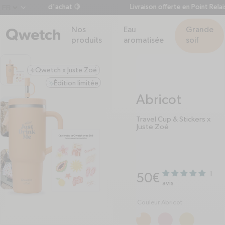
uer dès 60€ d'achat 🍋
Livraison offerte en Point Relais 
chevron-down
Nos
Eau
Grande
produits
aromatisée
soif
Qwetch x Juste Zoé
zap
Édition limitée
sun
Abricot
Travel Cup & Stickers x
Juste Zoé
1
Prix habituel
50€
avis
Couleur Abricot