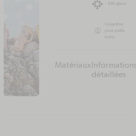
48h glacé
Goupillon
pour paille
inclus
Matériaux
Information
plus
minus
plus
minus
détaillées