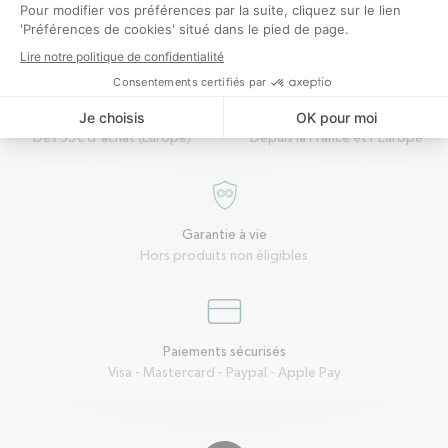
package
corner-down-left
Livraison offerte
Retours faciles
Dès 35€ d'achat (Europe)
Depuis la France et l'Europe
garantie-a-vie
Garantie à vie
Hors produits non éligibles
credit-card
Paiements sécurisés
Visa - Mastercard - Paypal - Apple Pay