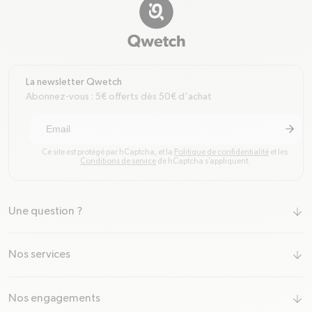
La newsletter Qwetch
Abonnez-vous : 5€ offerts dès 50€ d'achat
arrow-r
S'inscr
Ce site est protégé par hCaptcha, et la
Politique de confidentialité
et les
Conditions de service
de hCaptcha s’appliquent.
Une question ?
arrow-down
Nos services
arrow-down
Nos engagements
arrow-down