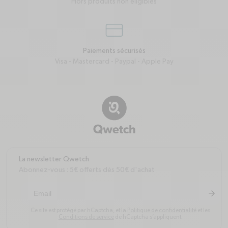
Hors produits non éligibles
credit-card
Paiements sécurisés
Visa - Mastercard - Paypal - Apple Pay
La newsletter Qwetch
Abonnez-vous : 5€ offerts dès 50€ d'achat
arrow-r
S'inscr
Ce site est protégé par hCaptcha, et la
Politique de confidentialité
et les
Conditions de service
de hCaptcha s’appliquent.