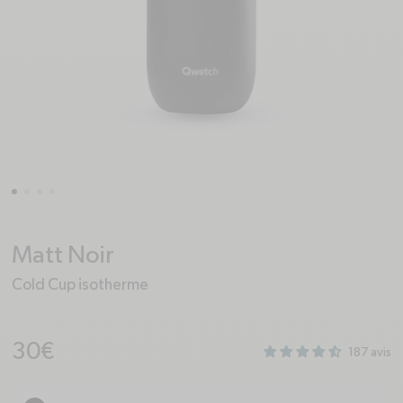
Matt Noir
Cold Cup isotherme
Prix habituel
30€
187 avis