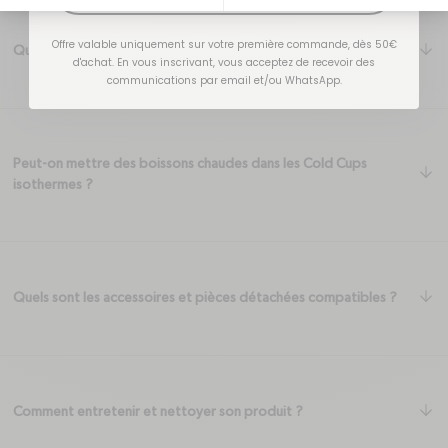
Offre valable uniquement sur votre première commande, dès 50€
ar
Quelles sont les performances isothermes ?
d'achat. En vous inscrivant, vous acceptez de recevoir des
communications par email et/ou WhatsApp.
Peut-on mettre des boissons chaudes dans les Cold Cups
ar
isothermes ?
ar
Quels sont les accessoires et pièces détachées compatibles ?
ar
Comment entretenir et nettoyer son produit ?