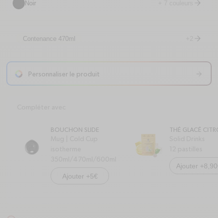
Noir
+ 7 couleurs
arrow-right
+2
Contenance 470ml
arrow-right
Personnaliser le produit
arrow-right
Compléter avec
BOUCHON SLIDE
THÉ GLACÉ CIT
Mug | Cold Cup
Solid Drinks
isotherme
12 pastilles
350ml/470ml/600ml
Ajouter +8,9
Ajouter +5€