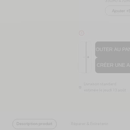
350ml/470m
Ajouter +
alert-circle
Quantité
AJOUTER AU PAN
Réduire la quantité de Cold
Augmenter la quantité de
minus
plus
CRÉER UNE A
Livraison standard
package
estimée le jeudi 13 août
Description produit
Réparer & Entretenir