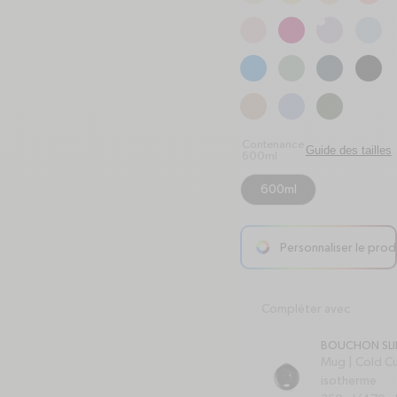
Contenance
Guide des tailles
600ml
600ml
Personnaliser le prod
arrow-right
Compléter avec
BOUCHON SLI
Mug | Cold C
isotherme