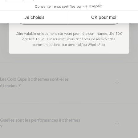
J'EN PROFITE !
Questions
Offre valable uniquement sur votre première commande, dès 50€
Fréquentes
d'achat. En vous inscrivant, vous acceptez de recevoir des
communications par email et/ou WhatsApp.
Les Cold Cups isothermes sont-elles
arrow-do
étanches ?
Quelles sont les performances isothermes
arrow-do
?