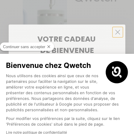
Et si vous
rendiez votre
VOTRE CADEAU
Qwetch unique
DE BIENVENUE
? Avec nos
stickers,
customisez et
5€ offerts
pour votre première commande
💙
réinventez
votre Qwetch
pour qu’elle soit
comme vous :
unique.
Optionnel
CUSTOMISER SON PRODUIT