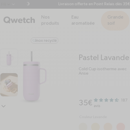
 d'achat 🍋
Livraison offerte en Point Relais dès 35€
chevron-down
Nos
Eau
Grande
produits
aromatisée
soif
Inox recyclé
refresh-ccw
Pastel Lavande
Cold Cup isotherme avec
Anse
187
Prix habituel
35€
chevron-down
avis
Couleur Lavande