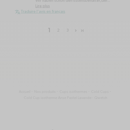
Wir haben schon den Essensbehälter,der...
Lire plus
Traduire l'avis en français
1
2
3
Accueil
Nos produits
Cups isothermes
Cold Cups
Cold Cup isotherme Anse Pastel Lavande - Qwetch