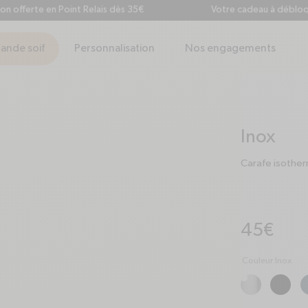
fferte en Point Relais dès 35€
Votre cadeau à débloquer 
ande soif
Personnalisation
Nos engagements
Inox
Carafe isothe
Prix habituel
45€
Couleur Inox