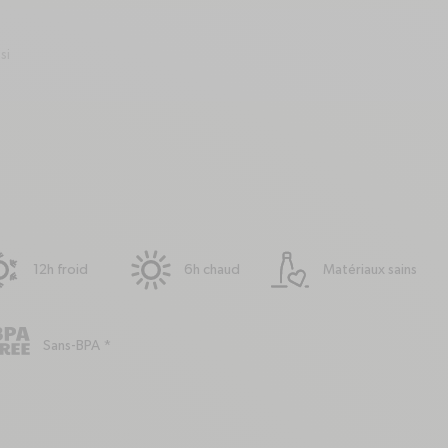
si
12h froid
6h chaud
Matériaux sains
Sans-BPA *