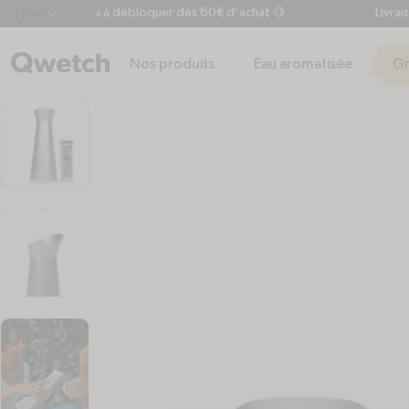
Votre cadeau à débloquer dès 60€ d'achat 🍋
Livraison o
chevron-down
Nos produits
Eau aromatisée
Gr