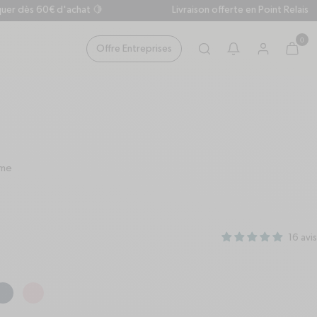
dès 60€ d'achat 🍋
Livraison offerte en Point Relais dès 3
0
Offre Entreprises
search
cart
Panier
bell
user
Translation mi
rme
16 avis