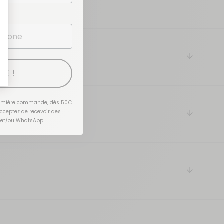
arrow-do
TE !
première commande, dès 50€
acceptez de recevoir des
arrow-do
 et/ou WhatsApp.
arrow-do