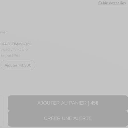
Guide des tailles
avec
FRAISE FRAMBOISE
Solid Drinks Bio
12 pastilles
Ajouter +8,90€
AJOUTER AU PANIER |
45€
ntité de Carafe isotherme - Inox
ugmenter la quantité de Carafe isotherme - Inox
lus
CRÉER UNE ALERTE