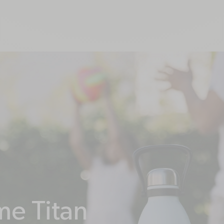
uestions Fréquent
me Titan