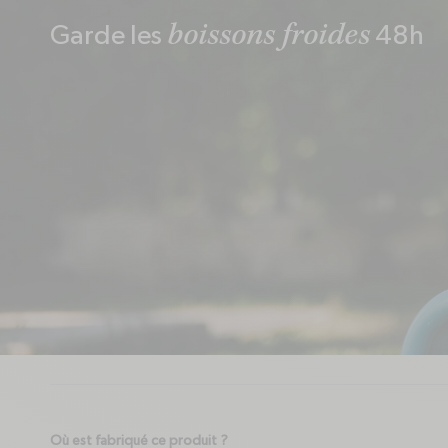
boissons froides
Garde les
48h
Comment entretenir et nettoyer son produit ?
Les bouteilles sont-elles étanches ?
Le produit passe-t-il au lave-vaisselle ou au micro-ondes ?
Où est fabriqué ce produit ?