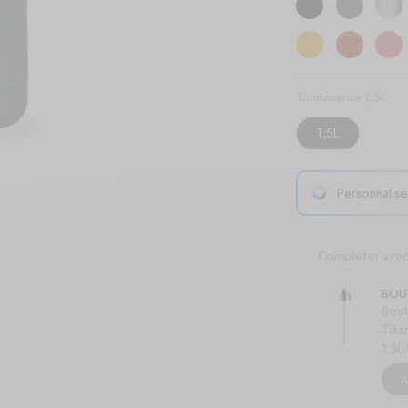
Contenance 1,5L
1,5L
Personnalise
arrow-right
Compléter ave
BOU
Bout
Tita
1.5L
A