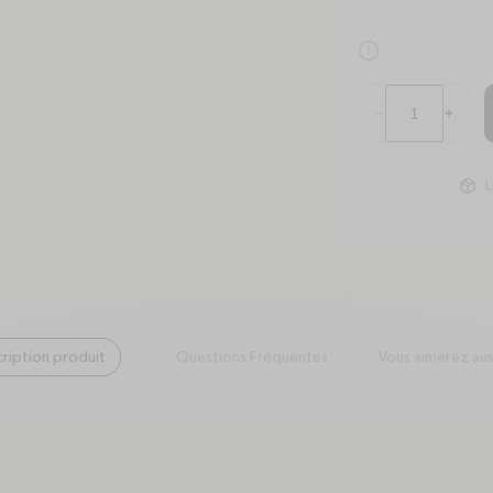
alert-circle
Quantité
Réduire la quantité
Augmente
minus
plus
L
ription produit
Questions Fréquentes
Vous aimerez aus