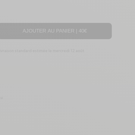
AJOUTER AU PANIER |
40€
 de Bouteille isotherme - Titan Granite Kaki
r la quantité de Bouteille isotherme - Titan Granite Kaki
ivraison standard estimée le mercredi 12 août
package
si