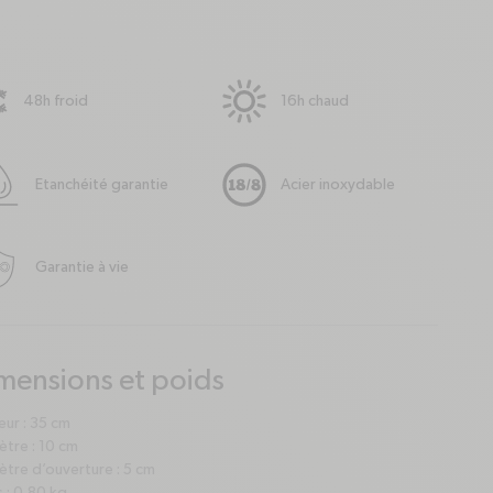
48h froid
16h chaud
Etanchéité garantie
Acier inoxydable
Garantie à vie
mensions et poids
us
nus
ur : 35 cm
tre : 10 cm
tre d’ouverture : 5 cm