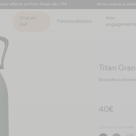
offerte en Point Relais dès 35€
Votre cadeau à débloquer
Grande
Nos
Personnalisation
soif
engagement
Titan Gran
Bouteille isotherm
Prix habituel
40€
Couleur Granite kaki