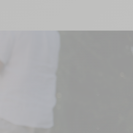
es
arrow-down
arrow-down