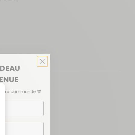
 : 0,80 kg
ADEAU
VENUE
emière commande
💙