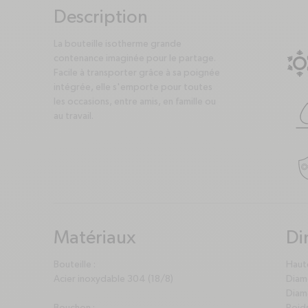
Description
plus
minus
La bouteille isotherme grande
contenance imaginée pour le partage.
Facile à transporter grâce à sa poignée
intégrée, elle s'emporte pour toutes
les occasions, entre amis, en famille ou
au travail.
Matériaux
Di
plus
minus
pl
mi
Bouteille :
Haute
Acier inoxydable 304 (18/8)
Diamè
Diamè