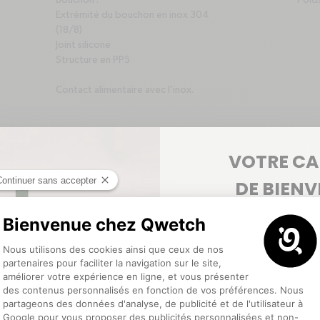
Bouchon :
Poids
Extrémité du bouchon en inox 304
(18/8)
Joint silicone
Structure en PP5
Contact alimentaire avec l’inox.
VOTRE C
DE BIEN
5€ offerts
pour votre pr