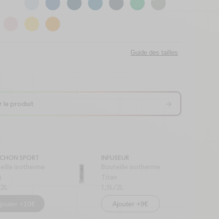
Guide des tailles
r le produit
c
CHON SPORT
INFUSEUR
eille isotherme
Bouteille isotherme
n
Titan
/2L.
1,5L/2L
jouter +10€
Ajouter +9€