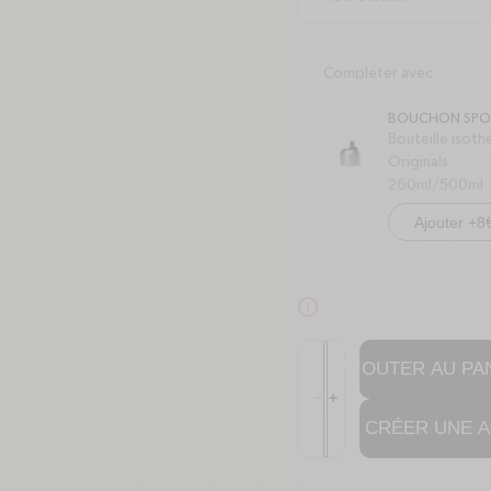
Compléter avec
BOUCHON SPO
Bouteille isot
Originals
260ml/500ml
Ajouter +8
alert-circle
Quantité
AJOUTER AU PAN
Réduire la quantité de Boutei
Augmenter la quantité de B
minus
plus
CRÉER UNE A