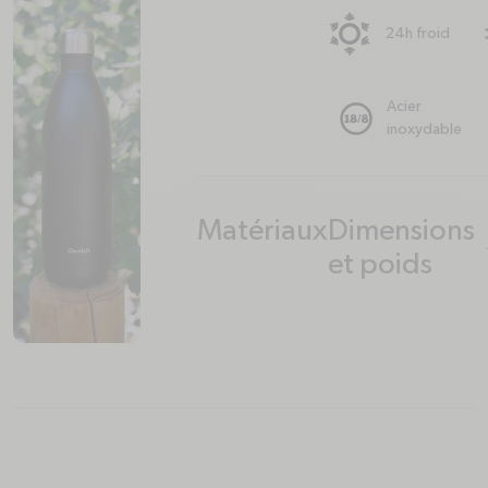
24h froid
Acier
inoxydable
Matériaux
Dimensions
plus
minus
plus
minus
et poids