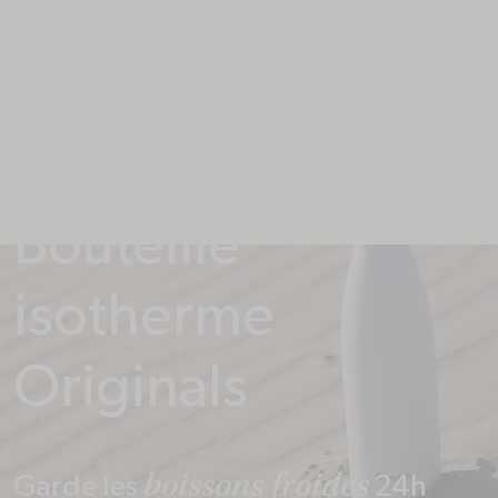
Bouteille
isotherme
Des
Originals
pièces
détachées
boissons froides
Garde les
24h