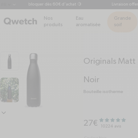
adeau à débloquer dès 60€ d'achat 🍋
Livraison offerte e
chevron-down
Nos
Eau
Grande
produits
aromatisée
soif
Originals Matt
Noir
Bouteille isotherme
chevron-down
Prix habituel
27€
10224 avis