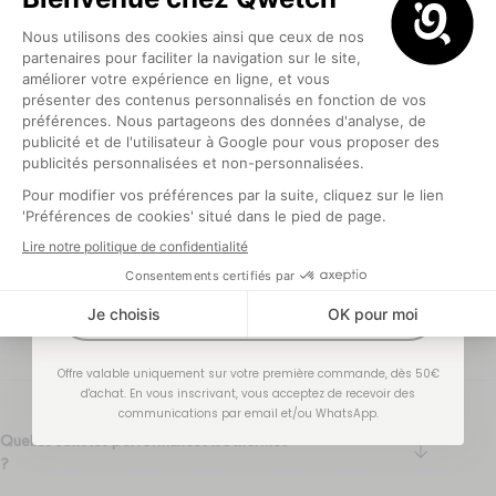
ou avec une
boîte abimée.
DÉCOUVRIR
Optionnel
Questions
Fréquentes
J'EN PROFITE !
Offre valable uniquement sur votre première commande, dès 50€
d'achat. En vous inscrivant, vous acceptez de recevoir des
communications par email et/ou WhatsApp.
Quelles sont les performances isothermes
arrow-do
?