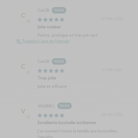
isotherme
Bou
Bouteille
Bouteille
is
isotherme
isotherme
Bouteille
De 260ml à 1L
Cat2R
isotherme
50
C
500ml
500ml
07/08/2026
500ml
Jolie couleur
Petite, pratique et très joli vert
Traduire l'avis en français
Cat2R
C
07/08/2026
Trop jolie
Jolie et efficace
VALERIE L
V
06/08/2026
Excellente bouteille isotherme
J'ai converti toute la famille aux bouteilles...
Lire plus