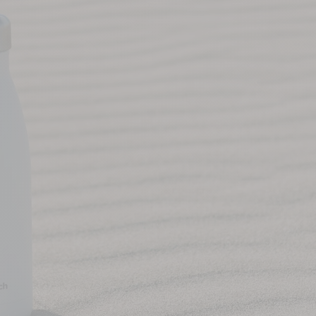
s détachées
éparer &
etenir
chée ou un accessoire d'entretien
re produit ?
n de nettoyage... Nous proposons un
 et d'accessoires d'entretien pour
 durer nos produits.
OUVRIR