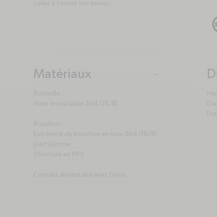
coller à toutes vos envies.
Matériaux
D
plus
minus
p
m
Bouteille :
Hau
Acier inoxydable 304 (18/8)
Dia
Dia
Bouchon :
Extrémité du bouchon en inox 304 (18/8)
Joint silicone
Structure en PP5
Contact alimentaire avec l’inox.