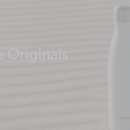
Des pièce
pour r
entr
e Originals
Vous recherchez une pièce déta
pour vot
Bouchon, paille, joint, goupillo
large choix de pièces détachées
réparer et faire
DÉC