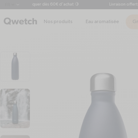
au à débloquer dès 60€ d'achat 🍋
Livraison offerte en 
chevron-down
Nos produits
Eau aromatisée
Gr