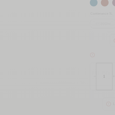
Contenance 1L.
500ml
mail
a
alert-circle
Quantité
Réduire la qua
A
minus
p
L
alert-