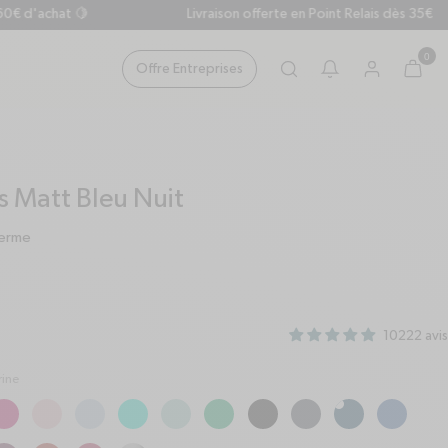
achat 🍋
Livraison offerte en Point Relais dès 35€
0
Offre Entreprises
search
cart
Panier
bell
user
Translation mi
s Matt Bleu Nuit
herme
10222 avis
rine