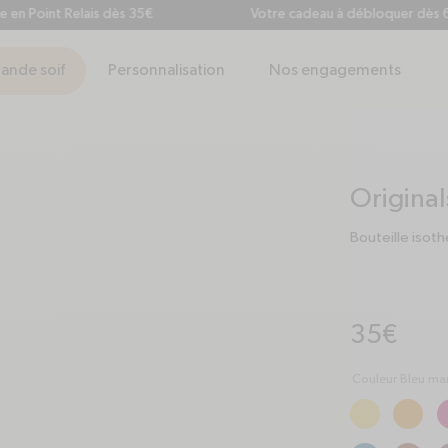
Point Relais dès 35€
Votre cadeau à débloquer dès 60€ d'
ande soif
Personnalisation
Nos engagements
Original
Bouteille isot
Prix habituel
35€
Couleur Bleu ma