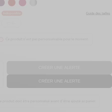
Guide des tailles
Indisponible
1L.
mail
Ce produit n'est pas personnalisable pour le moment.
lert-circle
CRÉER UNE ALERTE
ntité de Bouteille isotherme - Originals Matt Bleu Nuit
ugmenter la quantité de Bouteille isotherme - Originals Matt Bleu Nuit
lus
CRÉER UNE ALERTE
e produit doit être personnalisé avant d'être ajouté au panier.
circle