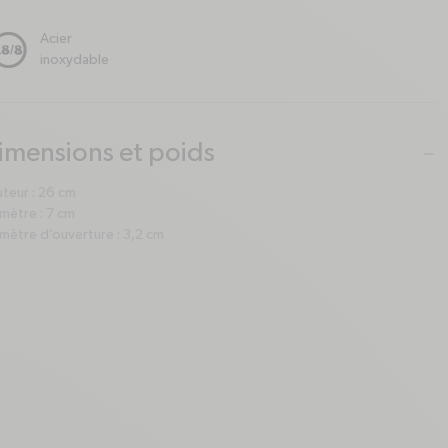
Acier
inoxydable
imensions et poids
lus
inus
teur : 26 cm
mètre : 7 cm
mètre d’ouverture : 3,2 cm