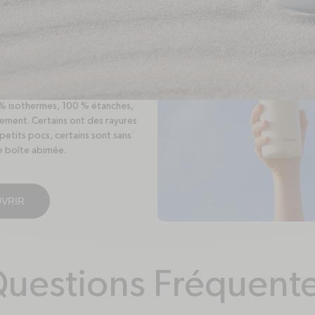
Love
% isothermes, 100 % étanches,
llement. Certains ont des rayures
tits pocs, certains sont sans
e boîte abimée.
VRIR
uestions Fréquent