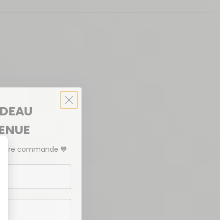
ADEAU
VENUE
emière commande
💙