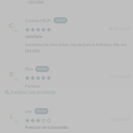
...
Lire plus
chevron-right
c
Prix habituel
Pri
30€
30
ICON MATT GLYCINE
ICON MATT LIN
Bouteille isotherme
Bouteille isotherme
Corinne HELIN
C
500ml
500ml
06/08/2026
satisfaite
Satisfaite de mon achat. Garde bien la fraîcheur. Elle est...
Lire plus
PLUS
P
Elisa
E
17/07/2026
Parfaite
Traduire l'avis en français
Léo
L
11/07/2026
Peinture de la bouteille