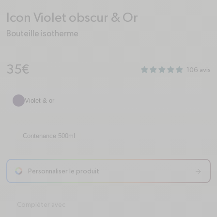
Icon Violet obscur & Or
Bouteille isotherme
Prix habituel
35€
106 avis
Violet & or
Contenance 500ml
Personnaliser le produit
arrow-right
Compléter avec