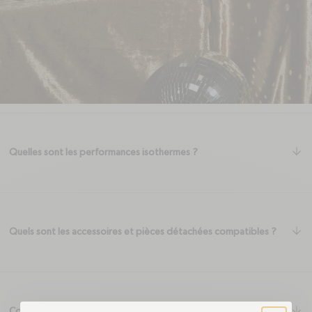
une boisson saine, rafraîchissante.
Découvrir Solid Drinks.
Questions Fréquentes
ar
Quelles sont les performances isothermes ?
ar
Quels sont les accessoires et pièces détachées compatibles ?
ar
Comment entretenir et nettoyer son produit ?