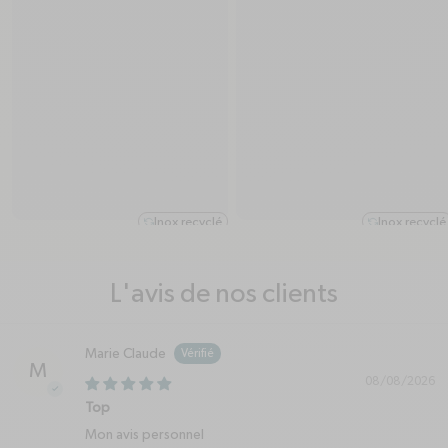
Inox recyclé
Inox recyclé
refresh-ccw
refresh
L'avis de nos clients
Marie Claude
M
08/08/2026
Top
Mon avis personnel