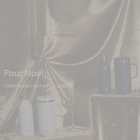
Pour Noël,
briller
Faites
votre hydratation
Aromatisez
votre eau
naturellement
Les Solid Drinks permettent de préparer une eau aromatisée avec
des ingrédients d'origine naturelle et sans sucre ajouté ni
édulcorant. Vous pouvez ainsi déguster facilement et rapidement