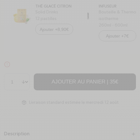
THÉ GLACÉ CITRON
INFUSEUR
Solid Drinks
Bouteille & Thermo
12 pastilles
isotherme
260ml - 600ml
Ajouter +8,90€
Ajouter +7€
alert-circle
Quantité
AJOUTER AU PANIER |
35€
Livraison standard estimée le mercredi 12 août
package
Description
plus
minus