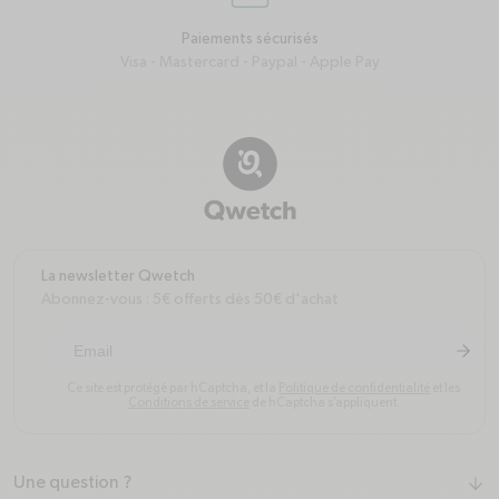
credit-card
Paiements sécurisés
Visa - Mastercard - Paypal - Apple Pay
La newsletter Qwetch
Abonnez-vous : 5€ offerts dès 50€ d'achat
arrow-r
S'inscr
Ce site est protégé par hCaptcha, et la
Politique de confidentialité
et les
Conditions de service
de hCaptcha s’appliquent.
Une question ?
arrow-down