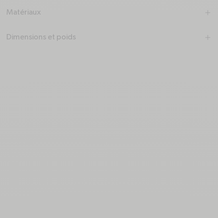
Matériaux
plus
minus
Dimensions et poids
plus
minus