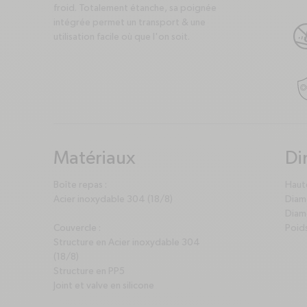
froid. Totalement étanche, sa poignée
intégrée permet un transport & une
utilisation facile où que l'on soit.
Matériaux
Di
plus
minus
pl
mi
Boîte repas :
Haute
Acier inoxydable 304 (18/8)
Diam
Diamè
Couvercle :
Poids
Structure en Acier inoxydable 304
(18/8)
Structure en PP5
Joint et valve en silicone