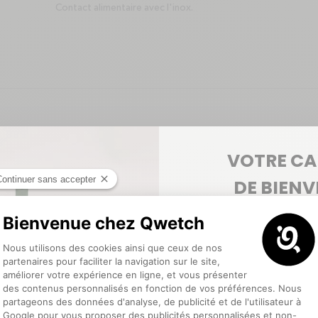
Contact alimentaire avec l'inox.
VOTRE C
tion pour
DE BIEN
ptimale
5€ offerts
pour votre pr
e chaud