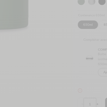
Contenance 650ml
650ml
8
Compléter ave
COMP
Boîte
isoth
650m
Aj
alert-circle
Quantité
Réduire la quantit
Augment