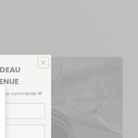
ADEAU
VENUE
emière commande
💙