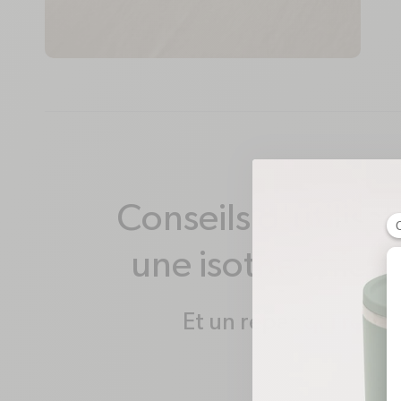
Conseils d'utilisa
une isothermie o
Et un repas qui rest