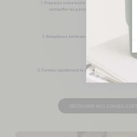
1. Préparez votre boîte repas : Versez de l’eau bouil
réchauffer les parois en inox avant d’y placer v
2. Remplissez entièrement la boîte pour une conse
température.
3. Fermez rapidement le couvercle après avoir rempl
toute perte de chaleur.
DÉCOUVRIR NOS CONSEILS DÉT