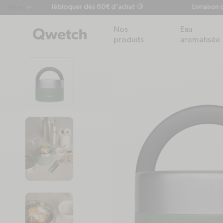
adeau à débloquer dès 60€ d'achat 🍋
Livraison offerte 
chevron-down
Nos
Eau
produits
aromatisée