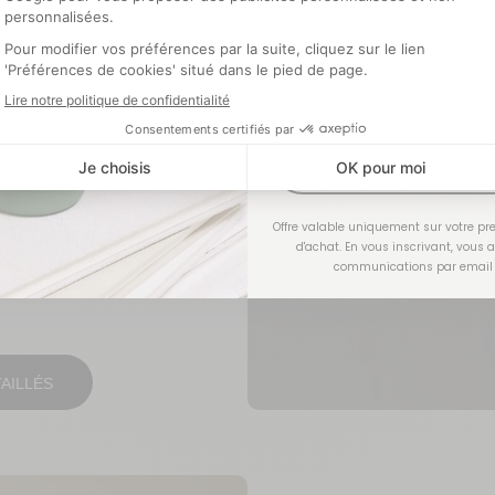
lante à l’intérieur pour
Optionnel
os aliments chauds.
rvation optimale de la
J'EN PROFI
Offre valable uniquement sur votre 
d'achat. En vous inscrivant, vous 
i votre boîte pour éviter
communications par email
AILLÉS