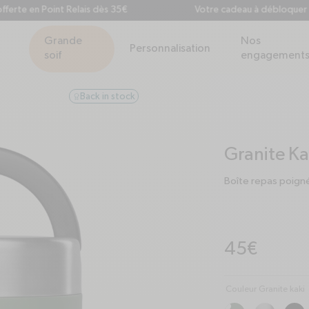
en Point Relais dès 35€
Votre cadeau à débloquer dès 60€
Grande
Nos
Personnalisation
soif
engagement
Back in stock
award
Granite Ka
Boîte repas poign
Prix habituel
45€
Couleur Granite kaki