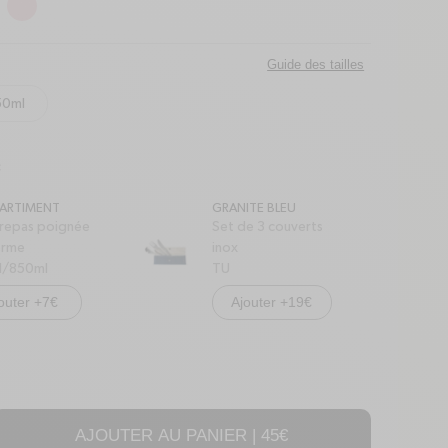
Guide des tailles
50ml
c
ARTIMENT
GRANITE BLEU
 repas poignée
Set de 3 couverts
erme
inox
l/850ml
TU
outer +7€
Ajouter +19€
AJOUTER AU PANIER |
45€
é de Boîte repas poignée isotherme - Granite Kaki
er la quantité de Boîte repas poignée isotherme - Granite Kaki