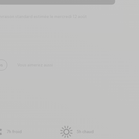
ivraison standard estimée le mercredi 12 août
package
es
Vous aimerez aussi
7h froid
5h chaud