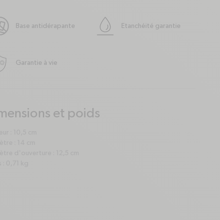
Base antidérapante
Etanchéité garantie
Garantie à vie
mensions et poids
us
nus
ur : 10,5 cm
ètre : 14 cm
tre d'ouverture : 12,5 cm
 : 0,71 kg