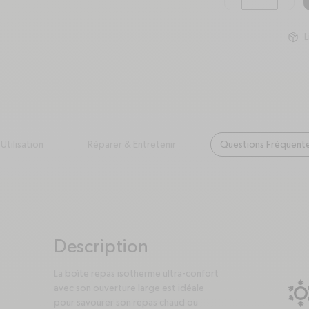
minus
plus
L
Utilisation
Réparer & Entretenir
Questions Fréquent
Description
plus
minus
La boîte repas isotherme ultra-confort
avec son ouverture large est idéale
pour savourer son repas chaud ou