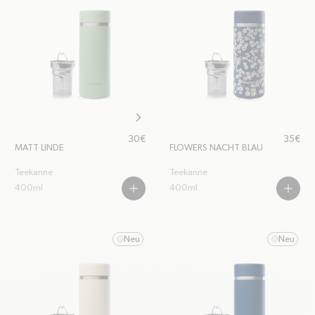
chevron-right
Regulärer Preis
Regulär
30€
35€
MATT LINDE
FLOWERS NACHT BLAU
Teekanne
Teekanne
400ml
400ml
PLUS
PLUS
Neu
Neu
smile
smile