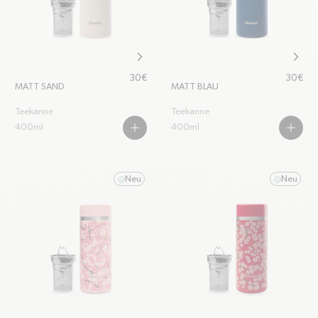
chevron-right
chevr
Regulärer Preis
Regulär
30€
30€
MATT SAND
MATT BLAU
Teekanne
Teekanne
400ml
400ml
PLUS
PLUS
Neu
Neu
smile
smile