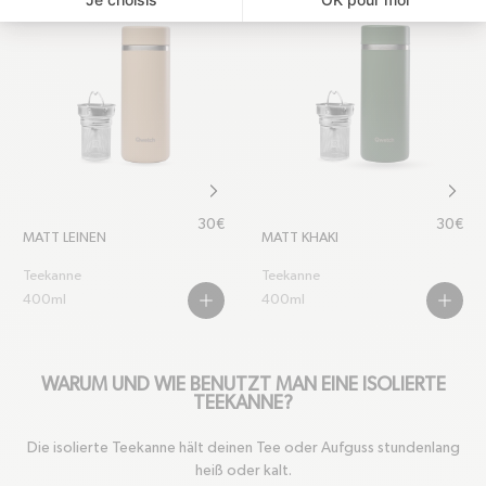
chevron-right
chevr
Regulärer Preis
Regulär
30€
30€
MATT LEINEN
MATT KHAKI
Teekanne
Teekanne
400ml
400ml
PLUS
PLUS
WARUM UND WIE BENUTZT MAN EINE ISOLIERTE
TEEKANNE?
Die isolierte Teekanne hält deinen Tee oder Aufguss stundenlang
heiß oder kalt.