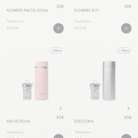
Regulärer Preis
Regulär
35€
35€
FLOWERS PASTEL ROSA
FLOWERS ROT
Teekanne
Teekanne
400ml
400ml
PLUS
PLUS
Neu
Neu
smile
smile
chevron-right
chevr
Regulärer Preis
Regulär
30€
30€
PASTEL ROSA
EDELSTAHL
Teekanne
Teekanne