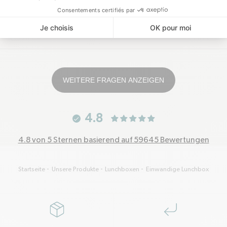
ar
Wie lautet die Garantie für dieses Produkt?
WEITERE FRAGEN ANZEIGEN
4.8
4.8 von 5 Sternen basierend auf 59645 Bewertungen
Startseite
Unsere Produkte
Lunchboxen
Einwandige Lunchbox
package
corner-down-left