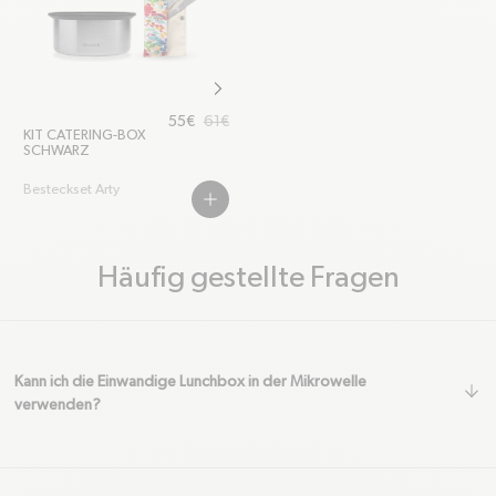
chevron-right
Ausverkaufspreis
Regulärer Preis
55€
61€
KIT CATERING-BOX
SCHWARZ
Besteckset Arty
PLUS
Häufig gestellte Fragen
Kann ich die Einwandige Lunchbox in der Mikrowelle
ar
verwenden?