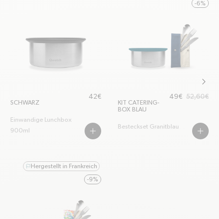
-6%
chevr
Regulärer Preis
Ausverkaufsprei
Regulärer Preis
42€
49€
52,60€
SCHWARZ
KIT CATERING-
BOX BLAU
Einwandige Lunchbox
Besteckset Granitblau
900ml
PLUS
PLUS
Hergestellt in Frankreich
flag
-9%