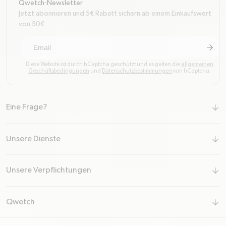
Qwetch-Newsletter
Jetzt abonnieren und 5€ Rabatt sichern ab einem Einkaufswert
von 50€
arrow-r
Sich f
Diese Website ist durch hCaptcha geschützt und es gelten die
allgemeinen
Geschäftsbedingungen
und
Datenschutzbestimmungen
von hCaptcha.
Eine Frage?
arrow-down
Unsere Dienste
arrow-down
Unsere Verpflichtungen
arrow-down
Qwetch
arrow-down