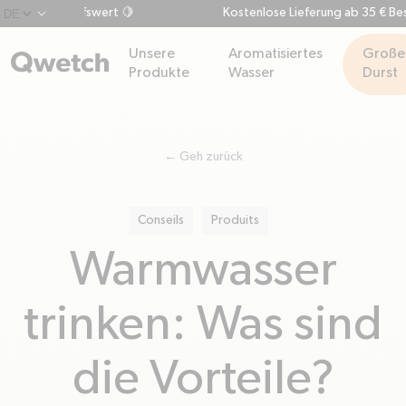
 60 € Einkaufswert 🍋
Kostenlose Lieferung ab 35 € Beste
chevron-down
Unsere
Aromatisiertes
Große
Produkte
Wasser
Durst
← Geh zurück
Conseils
Produits
Warmwasser
trinken: Was sind
die Vorteile?