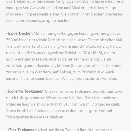
das Trinken zu einem reinen Vergnügen wird, sind unsere Becher in
einer großen Auswahl an Farben und Mustern erhältlich. Einige
Modelle sind personalisierbar: Sie können Ihren Becher gravieren
lassen, um ihn einzigartig zu machen.
-
Isolierbecher
:
Mit seinem großzügigen Fassungsvermögen von
750 ml ist er der ideale Reisebegleiter. Unser Thermobecher hält
Ihre Getränke 12 Stunden lang warm und 24 Stunden lang kalt. Er
besteht zu 90 % aus recyceltem Edelstahl 304 (18/8), einem
hochwertigen Material, und ist daher sehr langlebig. Da sie
vollständig auslaufsicher ist, können Sie sie überallhin mitnehmen:
zur Arbeit, zum Wandern, auf Reisen, zum Picknick usw. Auch
unsere Thermoskanne kann auf Wunsch personalisiert werden.
-
Isolierte Teekannen
:
Unsere isolierte Teekanne besteht aus zwei
durch Luft getrennten Wänden und hält Ihre Getränke mehrere
Stunden lang warm oder kühl (5 Stunden warm, 7 Stunden kühl).
Diese Edelstahl-Teekanne kann problemlos längere Zeit mit
Flüssigkeiten in Kontakt bleiben.
-
Glas-Teekannen
: Ideal, um Ihren Tee und Ihre Kräutertees zu