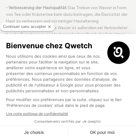
- Verbesserung der Hautqualität:
Das Trinken von Wasser in Form
von Tee oder Kräutertee kann dazu beitragen, die Elastizität der
Haut zu verbessern und vorzeitiger Hautalterung
entgegenzuwirken. Heißes Wasser ist außerdem ein Verbündeter
bei der Beseitigung von Hautunreinheiten: Durch das Schwitzen
werden Giftstoffe aus dem Körper ausgeschieden. Schließlich
fördert das Trinken von heißem Wasser die Produktion von
Kollagen, einem Protein, das die Festigkeit der Haut erhält.
Wie kann man täglich heißes
Wasser trinken?
Bei Qwetch haben wir eine Reihe
von Behältern entwickelt, damit
Sie jeden Tag ausreichend