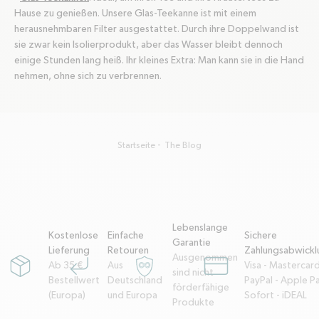
Hause zu genießen. Unsere Glas-Teekanne ist mit einem
herausnehmbaren Filter ausgestattet. Durch ihre Doppelwand ist
sie zwar kein Isolierprodukt, aber das Wasser bleibt dennoch
einige Stunden lang heiß. Ihr kleines Extra: Man kann sie in die Hand
nehmen, ohne sich zu verbrennen.
Startseite
The Blog
Lebenslange
Kostenlose
Einfache
Sichere
Garantie
Lieferung
Retouren
Zahlungsabwickl
Ausgenommen
Ab 35 €
Aus
Visa - Mastercard
package
corner-down-left
garantie-a-vie
credit-card
sind nicht
Bestellwert
Deutschland
PayPal - Apple Pa
förderfähige
(Europa)
und Europa
Sofort - iDEAL
Produkte