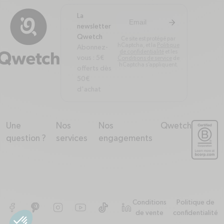
La
arrow-right
S'inscrire à la newsl
newsletter
Qwetch
Ce site est protégé par
hCaptcha, et la
Politique
Abonnez-
de confidentialité
et les
vous : 5€
Conditions de service
de
hCaptcha s’appliquent.
offerts dès
50€
d'achat
Une
Nos
Nos
Qwetch
arrow-down
arrow-down
arrow-down
arrow-down
question ?
services
engagements
Conditions
Politique de
Facebook
Pinterest
Instagram
YouTube
TikTok
de vente
confidentialité