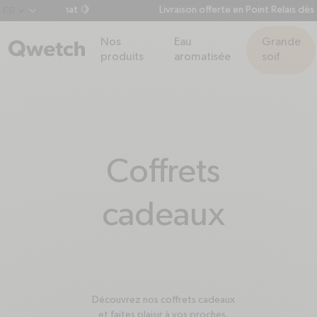
 dès 60€ d'achat 🍋
Livraison offerte en Point Relais dès 
chevron-down
Nos
Eau
Grande
produits
aromatisée
soif
Collection:
Coffrets
cadeaux
Découvrez nos coffrets cadeaux
et faites plaisir à vos proches.