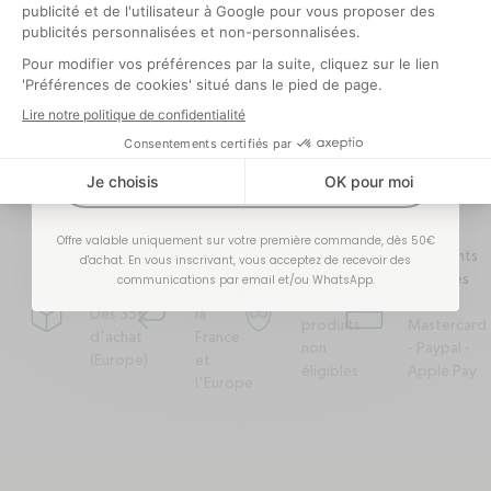
4.8
Optionnel
4.8 sur 5 étoiles basé sur 59631 avis
Accueil
Coffrets cadeaux
J'EN PROFITE !
Offre valable uniquement sur votre première commande, dès 50€
Retours
Garantie
Paiements
d'achat. En vous inscrivant, vous acceptez de recevoir des
Livraison
faciles
communications par email et/ou WhatsApp.
à vie
sécurisés
offerte
Depuis
Hors
Visa -
Dès 35€
la
package
corner-down-left
garantie-a-vie
credit-card
produits
Mastercard
d'achat
France
non
- Paypal -
(Europe)
et
éligibles
Apple Pay
l'Europe