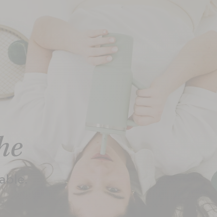
tanche
he
 rabattable ingénieuse,
 une hydratation facile,
éable.