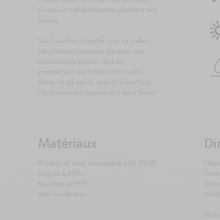
froides et rafraîchissantes pendant des
heures.
Son bouchon étanche avec sa paille
rabattable ingénieuse garantit une
étanchéité parfaite, tout en
permettant une hydratation facile,
fluide et agréable. Avec la Travel Cup,
l'hydratation n'a jamais été aussi facile !
Matériaux
Di
plus
minus
pl
mi
Produit en acier inoxydable 304 (18/8)
Haut
recyclé à 90%.
Diamè
Bouchon en PP5.
Diam
Joint en silicone.
Poids
Notre