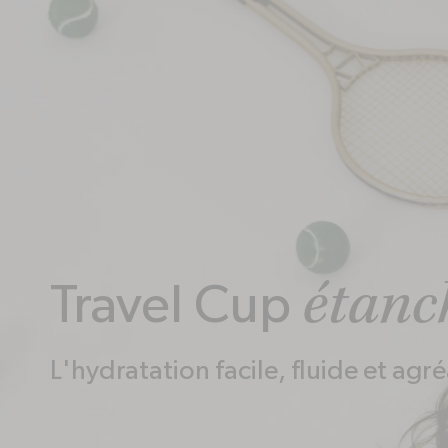
Le bouchon
é
étanc
Travel Cup
Le bouchon de la Travel Cup étanche, avec sa paille
garantit une étanchéité parfaite tout en permettant
fluide et agréable.
L'hydratation facile, fluide et agr
DÉCOUVRIR