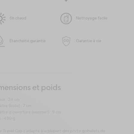
6h chaud
Nettoyage facile
Etanchéité garantie
Garantie à vie
mensions et poids
us
nus
eur : 24 cm
tre (base) : 7 cm
ètre d’ouverture (sommet) : 9 cm
 : 480 g
 Travel Cup s’adapte à la plupart des porte gobelets de