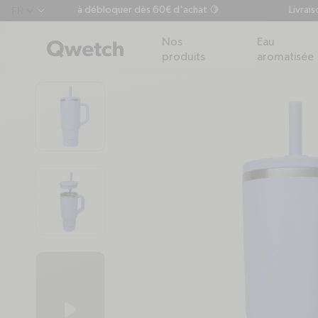
otre cadeau à débloquer dès 60€ d'achat 🍋
Livraison of
chevron-down
Nos
Eau
produits
aromatisée