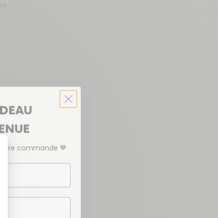
re.
ADEAU
VENUE
emière commande
💙