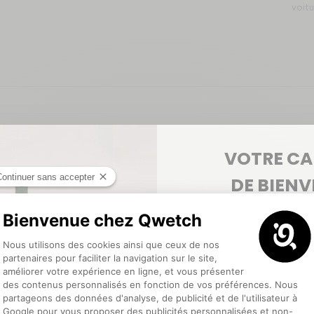
voitu
VOTRE C
DE BIEN
5€ offerts
pour votre pr