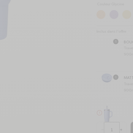
Couleur Glycine
Inclus dans l'offre
1
BOUC
Trave
900
1
MATT
Trave
900
alert-circle
Quantité
Réduire la quantit
Augment