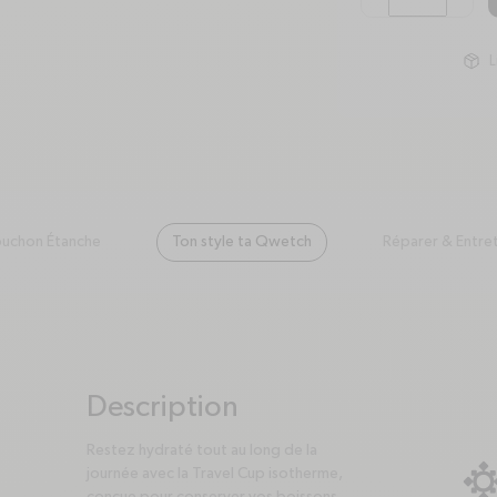
minus
plus
L
uchon Étanche
Ton style ta Qwetch
Réparer & Entret
Description
plus
minus
Restez hydraté tout au long de la
journée avec la Travel Cup isotherme,
conçue pour conserver vos boissons