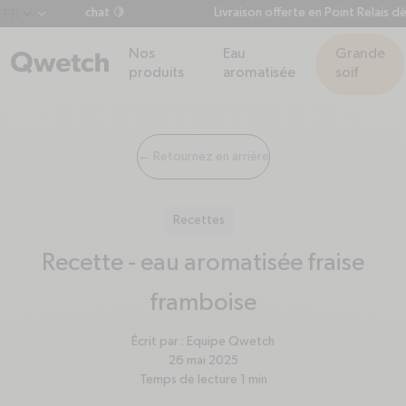
 dès 60€ d'achat 🍋
Livraison offerte en Point Relais dès
chevron-down
Nos
Eau
Grande
produits
aromatisée
soif
← Retournez en arrière
Recettes
Recette - eau aromatisée fraise
framboise
Écrit par :
Equipe Qwetch
26 mai 2025
Temps de lecture
1
min