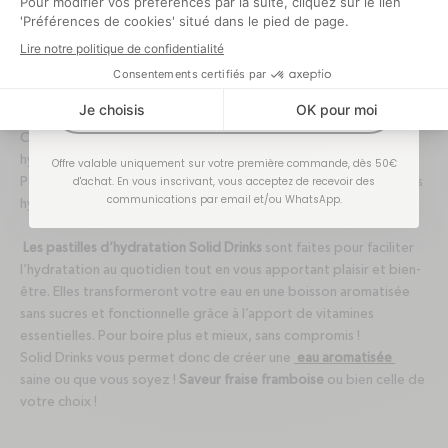
L'eau aromatisée fraise framboise
by Qwetch
J'EN PROFITE !
Chez Qwetch, nous avons la volonté de créer un avenir où
hydratation rime avec bien-être, durabilité et responsabilité.
Offre valable uniquement sur votre première commande, dès 50€
d'achat. En vous inscrivant, vous acceptez de recevoir des
Parce que nous croyons nécessaire de revoir notre façon de nous
communications par email et/ou WhatsApp.
hydrater, nous avons conçu la gamme Solid Drinks.
Les pastilles d’hydratation Solid Drinks
sont faites pour faciliter
l’hydratation au quotidien tout en vous apportant plaisir et bien-
être. Elles transformeront votre eau en une boisson aromatisée
sans sucres et fonctionnelle grâce à l’apport de vitamines
essentielles. Pour boire plus et mieux, sans compromis !
Solid Drinks vous permet donc de créer une
eau aromatisée
saine ou que vous soyez !
Saveur fraise framboise
ou bien celle de
votre choix !