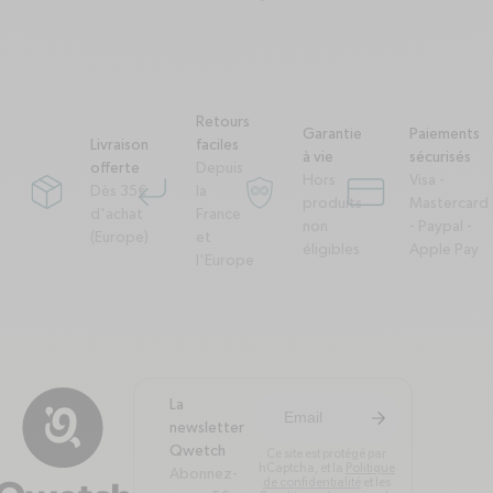
Retours
Garantie
Paiements
Livraison
faciles
à vie
sécurisés
offerte
Depuis
Hors
Visa -
Dès 35€
la
package
corner-down-left
garantie-a-vie
credit-card
produits
Mastercard
d'achat
France
non
- Paypal -
(Europe)
et
éligibles
Apple Pay
l'Europe
La
arrow-right
S'inscrire à la newsl
newsletter
Qwetch
Ce site est protégé par
hCaptcha, et la
Politique
Abonnez-
de confidentialité
et les