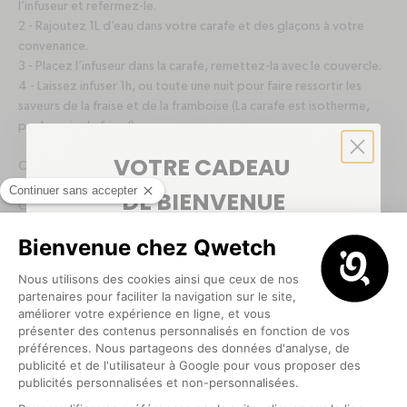
l’infuseur et refermez-le.
2 - Rajoutez 1L d’eau dans votre carafe et des glaçons à votre
convenance.
3 - Placez l’infuseur dans la carafe, remettez-la avec le couvercle.
4 - Laissez infuser 1h, ou toute une nuit pour faire ressortir les
saveurs de la fraise et de la framboise (La carafe est isotherme,
pas besoin de frigo!)
VOTRE CADEAU
C’est prêt et frais, dégustez !
DE BIENVENUE
Optionnel : rajoutez 1 c.à.s de sirop d’agave pour sucrer votre
eau aromatisée. Ajoutez un citron jaune et quelques brins de
5€ offerts
pour votre première commande
💙
menthe pour apporter du goût à votre préparation, et obtenir
une véritable explosion de saveurs.
Variez les plaisirs en adaptant cette recette avec les fruits ou
légumes de votre choix.
Que ce soit pour votre séance d'entraînement ou une balade en
plein air, n'oubliez pas d'emporter votre boisson aromatisée
dans l'une de nos
gourdes de sport
ou
gourde avec paille
pour
Optionnel
boire facilement !