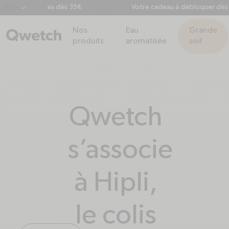
 en Point Relais dès 35€
Votre cadeau à débloquer dès 60
chevron-down
Nos
Eau
Grande
produits
aromatisée
soif
Qwetch
s’associe
à Hipli,
le colis