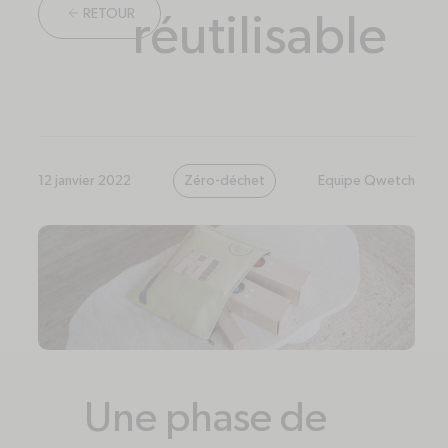
ARROW-LEFT
RETOUR
réutilisable
12 janvier 2022
Zéro-déchet
Equipe Qwetch
Une phase de