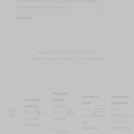
effréné du Black Friday, générant des coûts
environnementaux et sociaux...
Lire plus
Accueil
Le Journal
Zéro-déchet
Qwetch s’associe à Hipli, le colis réutilisable
Retours
Garantie
Paiements
Livraison
faciles
à vie
sécurisés
offerte
Depuis
Hors
Visa -
Dès 35€
la
package
corner-down-left
garantie-a-vie
credit-card
produits
Mastercard
d'achat
France
non
- Paypal -
(Europe)
et
éligibles
Apple Pay
l'Europe