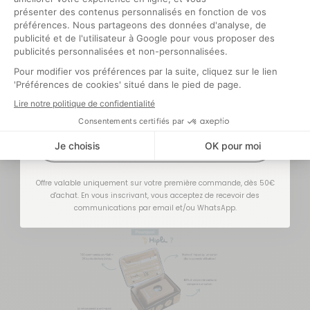
Hipli dans sa pochette retour (à l’intérieur du
colis) et redéposez-le dans n’importe quelle
boîte aux lettres ou bureau de Poste.
Optionnel
Pour toute question, n'hésitez pas à
contacter le Service Clients.
Les points forts d’un
J'EN PROFITE !
colis Hipli*
Offre valable uniquement sur votre première commande, dès 50€
d'achat. En vous inscrivant, vous acceptez de recevoir des
communications par email et/ou WhatsApp.