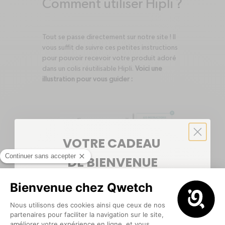
Comment utiliser Hipli ?
Tout se passe directement sur notre site ! Il
vous suffit de suivre ces petites instructions
pour pouvoir recevoir votre produit adoré
dans un colis réutilisable Hipli.
Voici une
illustration pour vous guider :
VOTRE CADEAU
DE BIENVENUE
5€ offerts
pour votre première commande
💙
Après réception de votre colis
, pliez le colis